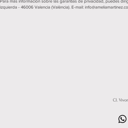
Para más información sobre las garantías de privacidad, puedes diri
izquierda - 46006 Valencia (València). E-mail: info@ameliamartinez.c
Cl. Vivo